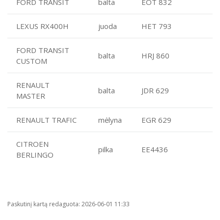
FORD TRANSIT
balta
EOT 832
TARNYBINIAI LENGVIEJI AUTOMOBILIAI
LEXUS RX400H
juoda
HET 793
LĖŠOS VEIKLAI VIEŠINTI
SERTIFIKATAI
FORD TRANSIT
balta
HRJ 860
CUSTOM
PARAMA
RENAULT
KITA SVARBI SU ĮSTAIGOS VEIKLA SUSIJUSI INFORMACIJA
balta
JDR 629
MASTER
METŲ PATIKĖJIMO TEISE GAUTO TURTO VALDYMO,
NAUDOJIMO IR DISPONAVIMO JUO ATASKAITA
RENAULT TRAFIC
mėlyna
EGR 629
CIVILINĖ SAUGA
CITROEN
pilka
EE4436
BERLINGO
Paskutinį kartą redaguota: 2026-06-01 11:33