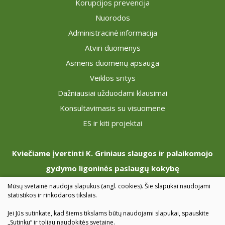
Korupcijos prevencija
Nuorodos
Administracinė informacija
Atviri duomenys
Asmens duomenų apsauga
Veiklos sritys
Dažniausiai užduodami klausimai
Konsultavimasis su visuomene
ES ir kiti projektai
Kviečiame įvertinti K. Griniaus slaugos ir palaikomojo
gydymo ligoninės paslaugų kokybę
Mūsų svetainė naudoja slapukus (angl. cookies). Šie slapukai naudojami
statistikos ir rinkodaros tikslais.
PACIENTŲ NUOMONĖ
Jei Jūs sutinkate, kad šiems tikslams būtų naudojami slapukai, spauskite
„Sutinku“ ir toliau naudokitės svetaine.