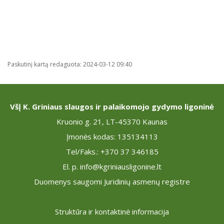
Paskutinį kartą redaguota: 2024-03-12 09:40
VšĮ K. Griniaus slaugos ir palaikomojo gydymo ligoninė
Kruonio g. 21, LT-45370 Kaunas
Įmonės kodas: 135134113
Tel/Faks.: +370 37 346185
El. p. info@kgriniausligonine.lt
Duomenys saugomi Juridinių asmenų registre
Struktūra ir kontaktinė informacija