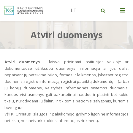
Atviri duomenys
Vičiūnų skyrius
Petrašiūnų skyrius
Nemokamos paslaugos
Atviri duomenys
– laisvai prieinami institucijos veikloje ar
Panemunės skyrius
Mokamos paslaugos
Pacientų registracija
dokumentuose užfiksuoti duomenys, informacija ar jos dalis,
nepaisant jų pateikimo būdo, formos ir laikmenos, įskaitant registro
Informacija apie visas įstaigas, teikiančias
Įstaigos kontaktai
duomenis, registro informaciją, registrui pateiktų dokumentų ir (arba)
medicininės reabilitacijos paslaugas
jų kopijų duomenis, valstybės informacinės sistemos duomenis,
Administracija
kuriuos visi asmenys gali pakartotinai naudoti ir platinti bet kokiu
tikslu, nurodydami jų šaltinį ir tik tomis pačiomis sąlygomis, kuriomis
Įstaigos vadovo posėdžiai ir pasitarimai
buvo gauti.
VšĮ K. Griniaus slaugos ir palaikomojo gydymo ligoninė informacijos
Komisijos ir darbo grupės
neteikia, nes netvarko tokios informacijos rinkmenų.