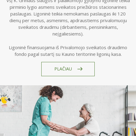
VšĮ K. Griniaus slaugos ir palaikomojo gydymo ligoninė teikia
pirminio lygio asmens sveikatos priežiūros stacionarines
paslaugas. Ligoninė teikia nemokamas paslaugas iki 120
dienų per metus, asmenims, apdraustiems privalomuoju
sveikatos draudimu (dirbantiems, pensininkams,
neįgaliesiems).
Ligoninė finansuojama iš Privalomojo sveikatos draudimo
fondo pagal sutartį su Kauno teritorine ligonių kasa.
PLAČIAU