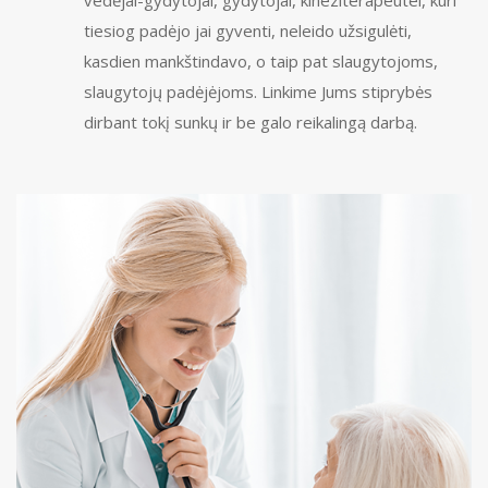
tiesiog padėjo jai gyventi, neleido užsigulėti,
kasdien mankštindavo, o taip pat slaugytojoms,
slaugytojų padėjėjoms. Linkime Jums stiprybės
dirbant tokį sunkų ir be galo reikalingą darbą.