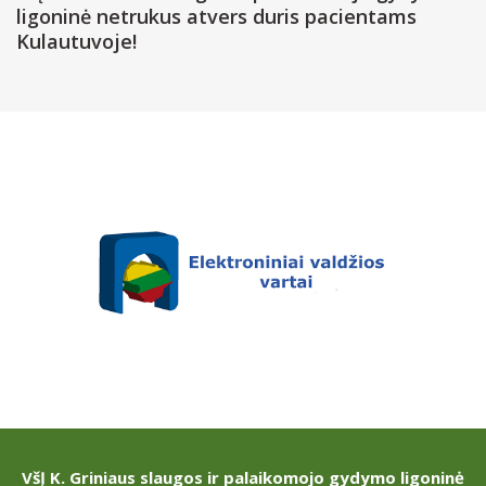
ligoninė netrukus atvers duris pacientams
Kulautuvoje!
VšĮ K. Griniaus slaugos ir palaikomojo gydymo ligoninė