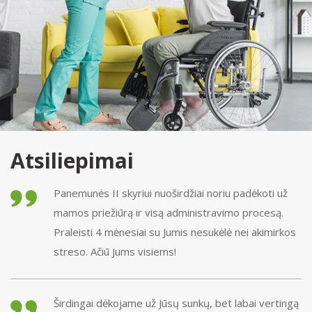
Atsiliepimai
Panemunės II skyriui nuoširdžiai noriu padėkoti už
mamos priežiūrą ir visą administravimo procesą.
Praleisti 4 mėnesiai su Jumis nesukėlė nei akimirkos
streso. Ačiū Jums visiems!
Širdingai dėkojame už Jūsų sunkų, bet labai vertingą