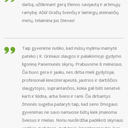
darbą, užtikrinant gerą Elenos savijautą ir artimųjų
ramybę. Ačiū! Gražių švenčių ir laimingų ateinančių
metų, telaimina Jus Dievas!
Taip gyvenime nutiko, kad mūsų mylima mamytė
pateko į K. Griniaus slaugos ir palaikomojo gydymo
ligoninę Panemunės skyrių. Prabuvome 8 mėnesius.
Čia buvo gera ir jauku, nes dirba mieli gydytojai,
profesionali kineziterapeutė, jautrios ir darbščios
slaugytojos, suprantančios, kokia gali būti senatvė:
karti ir liūdna, arba šviesi ir rami. Čia dirbantys
žmonės sugeba padaryti taip, kad seno žmogaus
gyvenimas ne savo namuose būtų kiek įmanoma
šviesus ir mielas. Noriu nuoširdžiai padėkoti skyriaus
vedėjai-gydytojai, gydytojai, kineziterapeutei, kuri