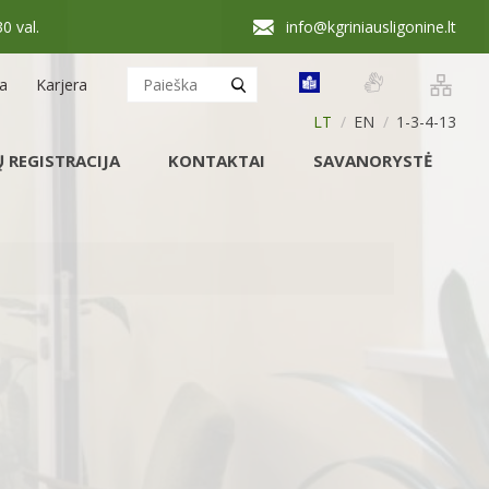
30 val.
info@kgriniausligonine.lt
ja
Karjera
LT
EN
1-3-4-13
 REGISTRACIJA
KONTAKTAI
SAVANORYSTĖ