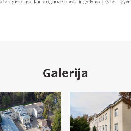
 pažengusia liga, kai prognozė ribota ir gydymo tikslas – gy
Galerija