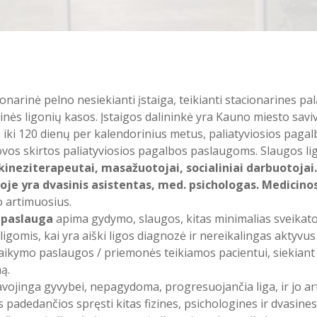
onarinė pelno nesiekianti įstaiga, teikianti stacionarines p
s ligonių kasos. Įstaigos dalininkė yra Kauno miesto savi
iki 120 dienų per kalendorinius metus, paliatyviosios paga
lovos skirtos paliatyviosios pagalbos paslaugoms. Slaugos li
kineziterapeutai, masažuotojai, socialiniai darbuotojai. 
igoje yra dvasinis asistentas, med. psichologas. Medici
o artimuosius.
 paslauga
apima gydymo, slaugos, kitas minimalias sveikat
gomis, kai yra aiški ligos diagnozė ir nereikalingas aktyvu
laikymo paslaugos / priemonės teikiamos pacientui, siekiant 
ą.
pavojinga gyvybei, nepagydoma, progresuojančia liga, ir jo
 padedančios spręsti kitas fizines, psichologines ir dvasin