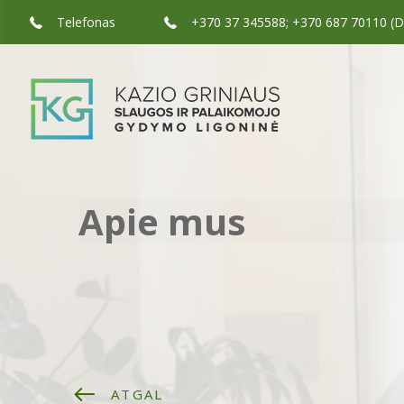
Telefonas
+370 37 345588; +370 687 70110 (Dėl
Apie mus
ATGAL