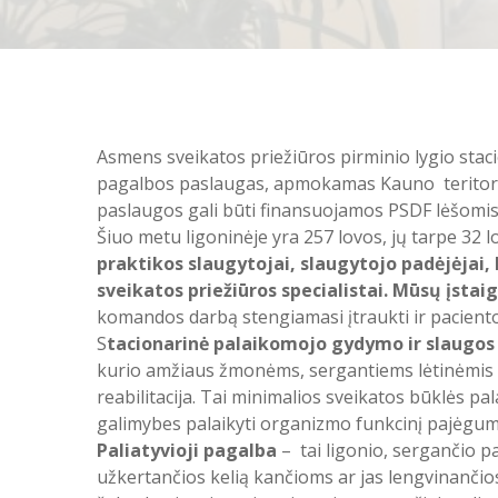
Asmens sveikatos priežiūros pirminio lygio staci
pagalbos paslaugas, apmokamas Kauno teritorinė
paslaugos gali būti finansuojamos PSDF lėšomis 
Šiuo metu ligoninėje yra 257 lovos, jų tarpe 32 
praktikos
slaugytojai, slaugytojo padėjėjai, 
sveikatos priežiūros specialistai. Mūsų įsta
komandos darbą stengiamasi įtraukti ir pacient
S
tacionarinė
palaikomojo gydymo ir slaugos
kurio amžiaus žmonėms, sergantiems lėtinėmis li
reabilitacija. Tai minimalios sveikatos būklės pa
galimybes palaikyti organizmo funkcinį pajėgum
Paliatyvioji pagalba
– tai ligonio, sergančio 
užkertančios kelią kančioms ar jas lengvinančios