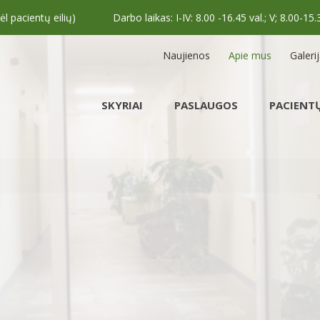
 pacientų eilių)
Darbo laikas: I-IV: 8.00 -16.45 val.; V; 8.00-15.
Naujienos
Apie mus
Galeri
SKYRIAI
PASLAUGOS
PACIENTŲ