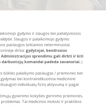
alaikomojo gydymo ir slaugos bei paliatyviosios
valdybė. Slaugos ir palaikomojo gydymo
lbos paslaugos teikiamos neterminuotai.
goninėje dirba:
gydytojai, bendrosios
Administracijos sprendimu gali dirbti ir kiti
nos darbuotojų komandai padeda savanoriai.
Į
os būklės palaikymo paslaugas / priemones bet
s gydymas bei kontraindikuotina medicininė
išsaugoti individualų fizinį aktyvumą ir pagal
 artimųjų gyvenimo kokybės gerinimo priemonės,
es problemas. Tai medicinos mokslo ir praktikos