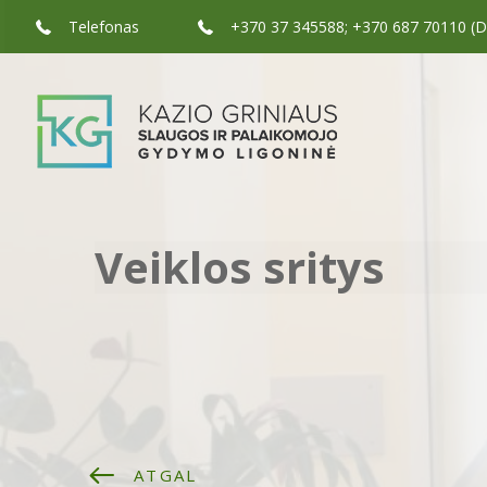
Telefonas
+370 37 345588; +370 687 70110 (Dėl
Veiklos sritys
ATGAL