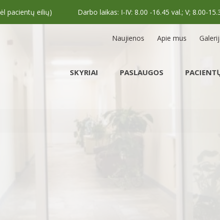
 pacientų eilių)
Darbo laikas: I-IV: 8.00 -16.45 val.; V; 8.00-15.
Naujienos
Apie mus
Galeri
SKYRIAI
PASLAUGOS
PACIENTŲ