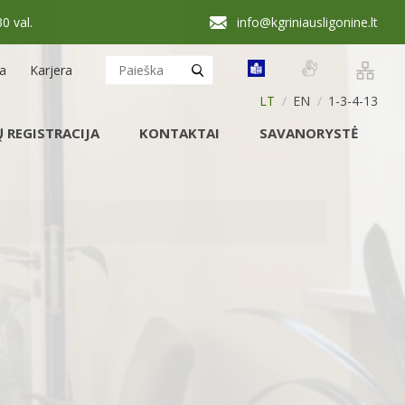
30 val.
info@kgriniausligonine.lt
ja
Karjera
LT
EN
1-3-4-13
 REGISTRACIJA
KONTAKTAI
SAVANORYSTĖ