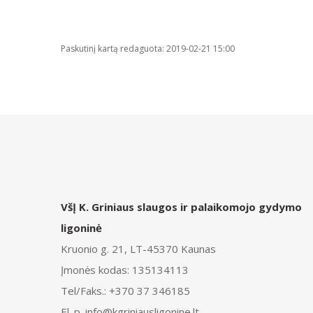
Paskutinį kartą redaguota: 2019-02-21 15:00
VšĮ K. Griniaus slaugos ir palaikomojo gydymo
ligoninė
Kruonio g. 21, LT-45370 Kaunas
Įmonės kodas: 135134113
Tel/Faks.: +370 37 346185
El. p. info@kgriniausligonine.lt