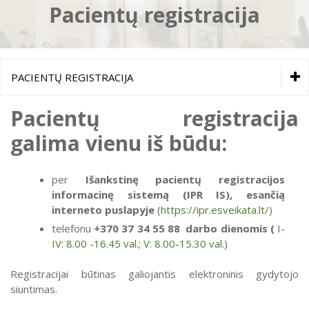
Pacientų registracija
Komisijos ir darbo grupės
PACIENTŲ REGISTRACIJA
PACIENTŲ REGISTRACIJA
Pacientų registracija
galima vienu iš būdu:
per
Išankstinę pacientų registracijos
informacinę sistemą (IPR IS), esančią
interneto puslapyje
(
https://ipr.esveikata.lt/
)
telefonu
+370
37
34 55 88 darbo dienomis (
I-
IV: 8.00 -16.45 val.; V: 8.00-15.30 val.
)
Registracijai būtinas galiojantis elektroninis gydytojo
siuntimas.