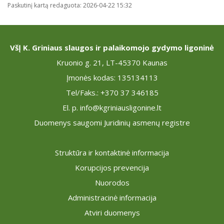
Paskutinį kartą redaguota: 2026-04-22 15:32
VšĮ K. Griniaus slaugos ir palaikomojo gydymo ligoninė
Kruonio g. 21, LT-45370 Kaunas
Įmonės kodas: 135134113
Tel/Faks.: +370 37 346185
El. p. info@kgriniausligonine.lt
Duomenys saugomi Juridinių asmenų registre
Struktūra ir kontaktinė informacija
Korupcijos prevencija
Nuorodos
Administracinė informacija
Atviri duomenys