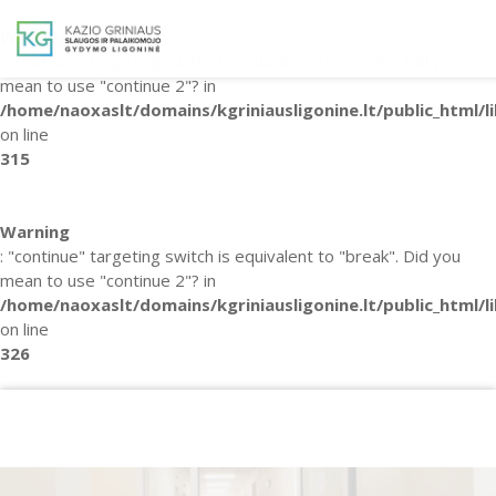
Warning
: "continue" targeting switch is equivalent to "break". Did you
mean to use "continue 2"? in
/home/naoxaslt/domains/kgriniausligonine.lt/public_html/l
on line
Vičiūnų skyrius
315
Petrašiūnų skyrius
Nemokamos paslaugos
Warning
Panemunės skyrius
Mokamos paslaugos
Pacientų registracija
: "continue" targeting switch is equivalent to "break". Did you
mean to use "continue 2"? in
Informacija apie visas įstaigas, teik
/home/naoxaslt/domains/kgriniausligonine.lt/public_html/l
medicininės reabilitacijos paslauga
on line
326
Įstaigos kontaktai
Administracija
Įstaigos vadovo posėdžiai ir pasitar