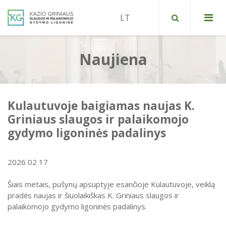
Naujiena
Vičiūnų skyrius
Petrašiūnų skyrius
Nemokamos paslaugos
Kulautuvoje baigiamas naujas K.
Panemunės skyrius
Mokamos paslaugos
Pacientų registracija
Griniaus slaugos ir palaikomojo
gydymo ligoninės padalinys
Informacija apie visas įstaigas, teikiančias
Įstaigos kontaktai
medicininės reabilitacijos paslaugas
Administracija
2026 02 17
Įstaigos vadovo posėdžiai ir pasitarimai
Šiais metais, pušynų apsuptyje esančioje Kulautuvoje, veiklą
pradės naujas ir šiuolaikiškas K. Griniaus slaugos ir
Komisijos ir darbo grupės
palaikomojo gydymo ligoninės padalinys.