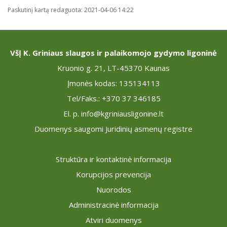
Paskutinį kartą redaguota: 2021-04-06 14:22
VšĮ K. Griniaus slaugos ir palaikomojo gydymo ligoninė
Kruonio g. 21, LT-45370 Kaunas
Įmonės kodas: 135134113
Tel/Faks.: +370 37 346185
El. p. info@kgriniausligonine.lt
Duomenys saugomi Juridinių asmenų registre
Struktūra ir kontaktinė informacija
Korupcijos prevencija
Nuorodos
Administracinė informacija
Atviri duomenys