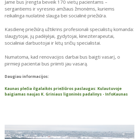
Jame bus įrengta beveik 170 vietų pacientams –
sergantiems ir vyresnio amžiaus žmonėms, kuriems
reikalinga nuolatinė slauga bei socialinė priežiūra.
Kasdienę priežiūrą užtikrins profesionali specialistų komanda:
slaugytojai, jų padėjėjai, gydytojai, kineziterapeutai,
socialiniai darbuotojai ir kitų sričių specialistai.
Numatoma, kad renovacijos darbai bus baigti vasarį, o
pirmieji pacientai bus priimti jau vasarą.
Daugiau informacijos:
Kaunas plečia ilgalaikės priežiūros paslaugas: Kulautuvoje
baigiamas naujas K. Griniaus ligoninės padalinys - InfoKaunas