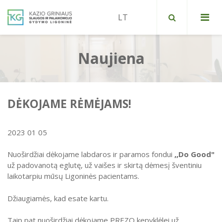
Naujiena
Vičiūnų skyrius
Petrašiūnų skyrius
Nemokamos paslaugos
DĖKOJAME RĖMĖJAMS!
Panemunės skyrius
Mokamos paslaugos
Pacientų registracija
Informacija apie visas įstaigas, teikiančias
2023 01 05
Įstaigos kontaktai
medicininės reabilitacijos paslaugas
Nuoširdžiai dėkojame labdaros ir paramos fondui
,,Do Good"
Administracija
už padovanotą eglutę, už vaišes ir skirtą dėmesį šventiniu
laikotarpiu mūsų Ligoninės pacientams.
Įstaigos vadovo posėdžiai ir pasitarimai
Džiaugiamės, kad esate kartu.
Komisijos ir darbo grupės
Taip pat nuoširdžiai dėkojame PREZO kepyklėlei už