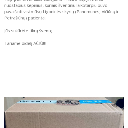
nuostabius kepinius, kuriais šventiniu laikotarpiu buvo
pavaišinti visi mūsų Ligoninės skyrių (Panemunės, Vičiūnų ir
Petrašiūnų) pacientai.
Jūs sukūrėte tikrą šventę.
Tariame didelį AČIŪ!!!